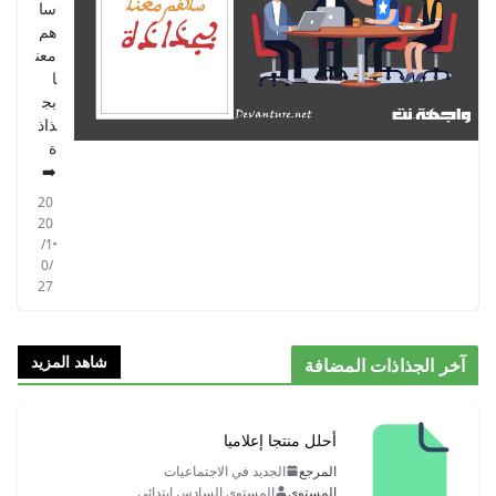
سا
هم
معن
ا
بج
ذاذ
ة
➡️
20
20
/1
0/
27
شاهد المزيد
الجذاذات المضافة
أحلل منتجا إعلاميا
المرجع
الجديد في الاجتماعيات
المستوى
المستوى السادس ابتدائي