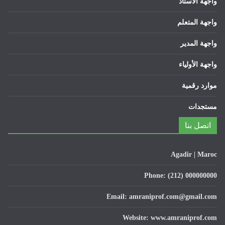
لأستاذ
لمتعلم
لمدير
لأولياء
رقمية
ات
 بنا
Agadir |
Phone: (212) 000
Email: amraniprof.com@gma
Website: www.amranipr