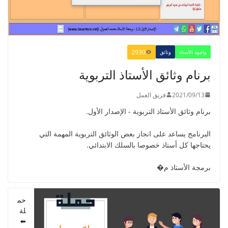
2022/01/02
2930
هة الأستاذ
وثائق
GUIDE DU PROFESSEUR -
ام وثائق الأستاذ التربوية
PARCOURS - 6ème ANNEE 2021
2021/09/01
2021/09/
فريق العمل
م وثائق الأستاذ التربوية - الإصدار الأول.
نامج يساعد على انجاز بعض الوثائق التربوية المهمة التي
جها كل أستاذ خصوصا بالسلك الابتدائي.
دليل الأستاذ - دليل المفيد في الرياضيات
للمستوى الخامس 2021
ة الأستاذ م�
2021/09/01
حم
لة
⬅️