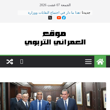
الجمعة 07 غشت 2026
جديدنا :
هذا ما دار في اجتماع النقابات ووزارة
التربية الوطنية
الحوار الاجتماعي يتواصل بوزارة
\"بنموسى\" وسط دعوات لتصعيد
الاحتجاجات
نقل مدير مؤسسة تعليمية بسلا إلى
المستعجلات بعد تعرضه لاعتداء \"همجي\"
من طرف والد تلميذ
مباريات الدخول إلى مركز تكوين مفتشي
التعليم دورة 2022
فاصيل عرض الحكومة للنقابات قبيل فاتح
ماي ... ضمنها الزيادة في الأجور