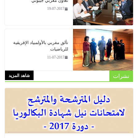
تعاون مغربي جيبوتي
19-07-2017
تألق مغربي بالأولمبياد الإفريقية
للرياضيات
11-07-2017
ات
شاهد المزيد