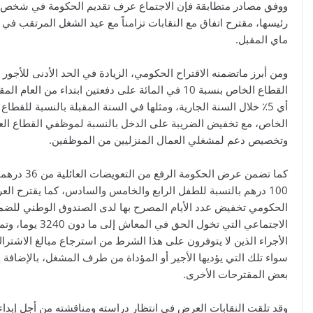
ق مصادر متطابقة فإن الاجتماع عرف تقديم الحكومة في شخص
سها، مقترح اتفاق مع النقابات تزامناً مع عيد الشغل المرتقب في فاتح
 المقبل.
 أبرز ماتضمنه الاقتراح الحكومي، الزيادة في الحد الأدنى للأجور في
القطاع الخاص بنسبة 10 في المائة على دفعتين ابتداء من العام المقبل،
أي 5٪ خلال السنة الجارية، ومثلها في السنة المقبلة بالنسبة للقطاع
اص، مع تخفيض الضريبة على الدخل بالنسبة لموظفي القطاع العام،
صيص دعم لمشغلي العمال المنزليين من الموظفين.
كما تضمن عرض الحكومة الرفع من التعويضات العائلية من 36 درهما إلى
100 درهم بالنسبة للطفل الرابع والخامس والسادس، كما يقترح العرض
كومي تخفيض عدد الأيام المصرح بها لدى الصندوق الوطني للضمان
الاجتماعي التي تخول الحق في المعاش إلى ما دون 3240 يوما، وتمكين
جراء الذين لا يتوفرون على هذا الشرط من استرجاع مبالغ الاشتراك،
ء تلك التي يؤديها الأجير أو المؤداة من طرف المشغل، بالإضافة إلى
 المقترحات الأخرى.
 تلقت النقابات العرض في انتظار دراسته ومناقشته من أجل إبداء