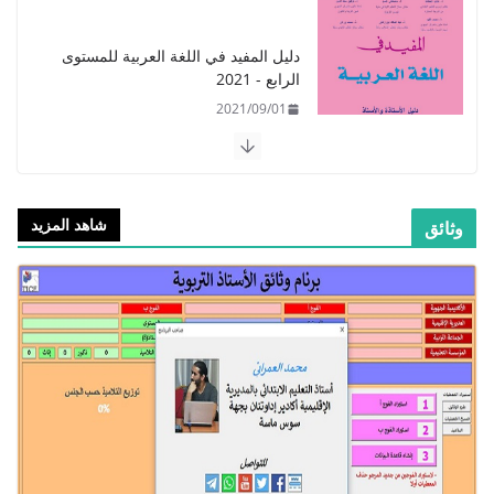
​دليل المفيد في اللغة العربية للمستوى
الرابع - 2021
2021/09/01
شاهد المزيد
ق
​Guide Prof - ​​​Guide Mes
apprentissages en Français 6 AEP
-2021
2021/09/01
الدليل البيداغوجي لتنمية المهارات
الحياتية