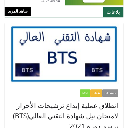
11-07-2017
ات
شاهد المزيد
جدات
بلاغات
5451
طلاق عملية إيداع ترشيحات الأحرار
لامتحان نيل شهادة التقني العالي(BTS)
م دورة 2021