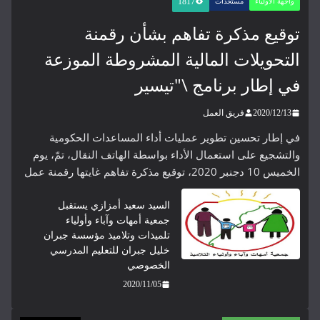
1817
 الأولياء
مستجدات
يع مذكرة تفاهم بشأن رقمنة
حويلات المالية المشروطة الموزعة
إطار برنامج \"تيسير
2020/12
فريق العمل
طار تحسين تطوير عمليات أداء المساعدات الحكومية
جيع على استعمال الأداء بواسطة الهاتف النقال، تمّ، يوم
ع مذكرة تفاهم غايتها رقمنة عمل
السيد سعيد أمزازي يستقبل
جمعية أمهات وآباء وأولياء
تلميذات وتلاميذ مؤسسة جبران
خليل جبران للتعليم المدرسي
الخصوصي
2020/11/05