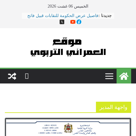
Ski
الخميس 06 غشت 2026
t
جديدنا :
فاصيل عرض الحكومة للنقابات قبيل فاتح
conten
ماي ... ضمنها الزيادة في الأجور
هذا ما دار في اجتماع النقابات ووزارة
التربية الوطنية
الحوار الاجتماعي يتواصل بوزارة
\"بنموسى\" وسط دعوات لتصعيد
الاحتجاجات
نقل مدير مؤسسة تعليمية بسلا إلى
المستعجلات بعد تعرضه لاعتداء \"همجي\"
من طرف والد تلميذ
مباريات الدخول إلى مركز تكوين مفتشي
التعليم دورة 2022
واجهة المدير