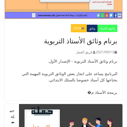
2021/09/01
2929
واجهة الأستاذ
وثائق
الدليل البيداغوجي لتنمية المهارات
برنام وثائق الأستاذ التربوية
الحياتية
2022/01/02
2021/09/13
فريق العمل
برنام وثائق الأستاذ التربوية - الإصدار الأول.
البرنامج يساعد على انجاز بعض الوثائق التربوية المهمة التي
يحتاجها كل أستاذ خصوصا بالسلك الابتدائي.
GUIDE DU PROFESSEUR -
PARCOURS - 6ème ANNEE 2021
برمجة الأستاذ م�
2021/09/01
حم
لة
⬅️