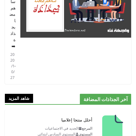
سا
هم
معن
ا
بج
ذاذ
ة
➡️
20
20
/1
0/
27
شاهد المزيد
آخر الجذاذات المضافة
أحلل منتجا إعلاميا
المرجع
الجديد في الاجتماعيات
المستوى
المستوى السادس ابتدائي