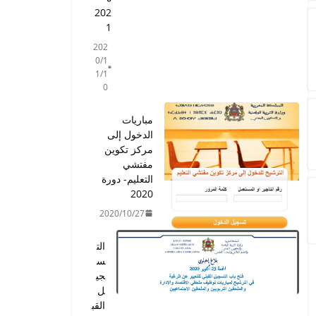
202
1
202
0/1
1/1
0
مباريات
الدخول إلى
مركز تكوين
مفتشي
التعليم- دورة
2020
2020/10/27
الت
س
جي
ل
القب