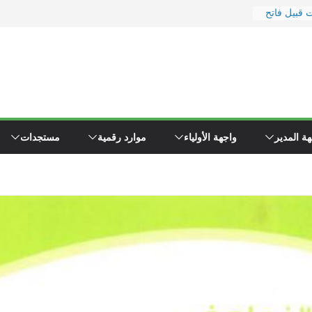
 قبيل فاتح
ور
 ووزارة
رة
يد
ا إلى
ء \"همجي\"
ة المدير
واجهة الأولياء
موارد رقمية
مستجدات
وين مفتشي