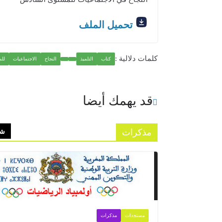
تحميل الملف
كلمات دلالية :
كتاب
التلميذ
النجاح
الاجتماعيات
لل
قد يهمك أيضا
مذكرات
شا
مستجدات
مذكرات