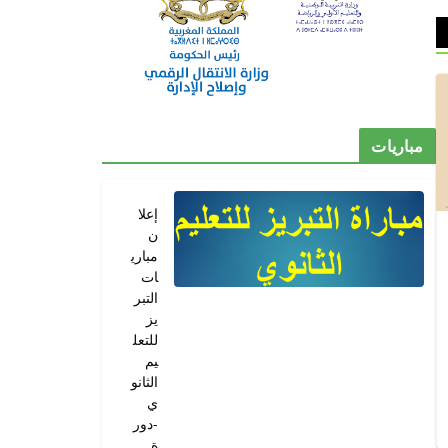
مباريات
إعلا
ن
مباري
ات
التبر
يز
للتعل
يم
الثانو
ي
-دور
ة