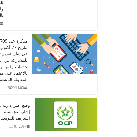
لل
وا
با
في شأن تقديم 
للمشاركة في إن
خدمات رقمية ر
بالاعتماد على مق
المقاولة الناشئة
2020/11/03
وضع أطر إدارية 
إشارة مؤسسة ال
الشريف للفوسفا
11-07-2017