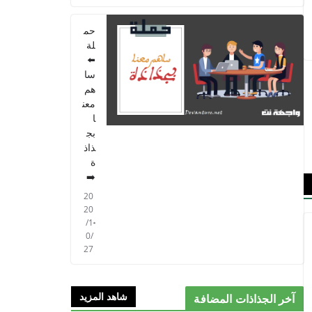
حم
لة
⬅️
سا
هم
معن
ا
بج
ذاذ
ة
➡️
20
20
/1
0/
27
شاهد المزيد
آخر الجذاذات المضافة