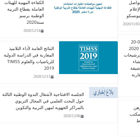
تواصل
الكفاءة المهنية للهيئات
لإعلام
العاملة بقطاع التربية
ليونسكو
الوطنية برسم
سنة2020
2020/11/03
2020/12/14
مذكرة عدد 0705-20
بتاريخ 27 أكتوبر 2020
النتائج العامة لأداء التلاميذ
ترشيحات
المغاربة في الدراسة الدولية
شاء
للرياضيات والعلوم TIMSS
شيقة
2019
اربة
2020/12/13
الجلسة الافتتاحية لأشغال الندوة الوطنية الثالثة
حول البحث العلمي في المجال التربوي
رهن
بالمراكز الجهوية لمهن التربية والتكوين
مكتب
2020/12/06
ط