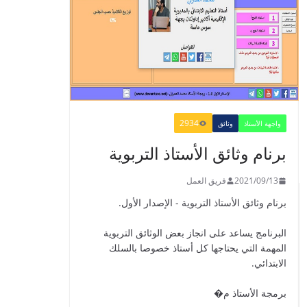
en Français 6 AEP
-2021
2021/09/01
الدليل البيداغوجي لتنمية
2934
المهارات الحياتية
واجهة الأستاذ
وثائق
2022/01/02
برنام وثائق الأستاذ التربوية
2021/09/13
فريق العمل
برنام وثائق الأستاذ التربوية - الإصدار الأول.
GUIDE DU
PROFESSEUR -
البرنامج يساعد على انجاز بعض الوثائق التربوية
PARCOURS - 6ème
المهمة التي يحتاجها كل أستاذ خصوصا بالسلك
ANNEE 2021
الابتدائي.
2021/09/01
برمجة الأستاذ م�