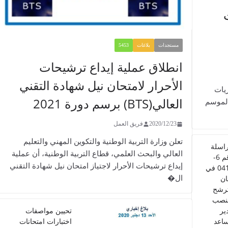
مستجدات
بلاغات
5453
انطلاق عملية إيداع ترشيحات
الأحرار لامتحان نيل شهادة التقني
شأن مباريات
العالي(BTS) برسم دورة 2021
الموسم
2020/12/23
فريق العمل
تعلن وزارة التربية الوطنية والتكوين المهني والتعليم
اسلة
العالي والبحث العلمي، قطاع التربية الوطنية، أن عملية
رقم 6-
إيداع ترشيحات الأحرار لاجتياز امتحان نيل شهادة التقني
0412 في
ال�
ن
ترشح
نصب
ير
تحيين مواصفات
اعد
اختبارات امتحانات