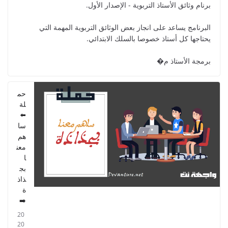
برنام وثائق الأستاذ التربوية - الإصدار الأول.
البرنامج يساعد على انجاز بعض الوثائق التربوية المهمة التي
يحتاجها كل أستاذ خصوصا بالسلك الابتدائي.
GUIDE DU PROFESSEUR -
PARCOURS - 6ème ANNEE 2021
برمجة الأستاذ م�
2021/09/01
حم
لة
⬅️
سا
هم
معن
ا
بج
ذاذ
ة
➡️
20
20