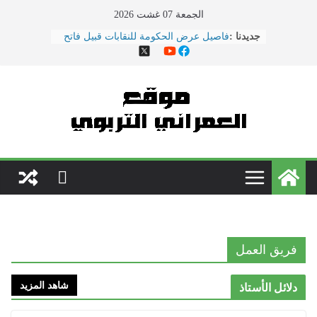
Ski
الجمعة 07 غشت 2026
t
جديدنا :
فاصيل عرض الحكومة للنقابات قبيل فاتح
conten
ماي ... ضمنها الزيادة في الأجور
هذا ما دار في اجتماع النقابات ووزارة
التربية الوطنية
الحوار الاجتماعي يتواصل بوزارة
\"بنموسى\" وسط دعوات لتصعيد
الاحتجاجات
نقل مدير مؤسسة تعليمية بسلا إلى
المستعجلات بعد تعرضه لاعتداء \"همجي\"
من طرف والد تلميذ
مباريات الدخول إلى مركز تكوين مفتشي
التعليم دورة 2022
فريق العمل
شاهد المزيد
دلائل الأستاذ