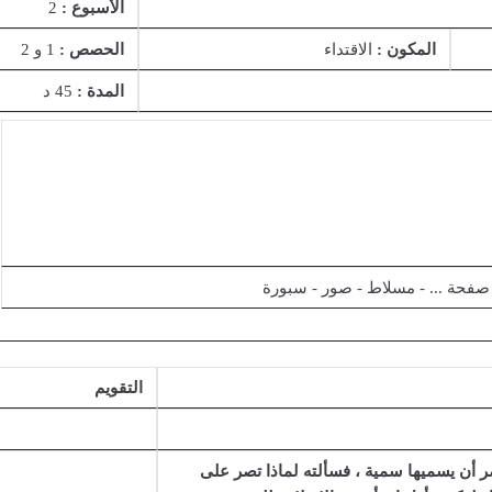
الأسبوع :
2
المكون :
الاقتداء
الحصص :
1 و 2
المدة :
45 د
 صفحة ... - مسلاط - صور - سبورة
التقويم
ر أن يسميها سمية ، فسألته لماذا تصر على