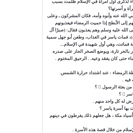
اء لذكرى أول امرأة في الإسلام ظلمت بسبب
أة و أسرتها؟
ي الله عنه وأبوه وأمه، فكان المشركون ـ وعلى
م إلى الأبطح إذا حميت الرمضاء فيعذبونهم
ى الله عليه وسلم وهم يعذبون فقال‏:‏ ‏(‏صبرًا آل
‏)‏، فمات ياسر في العذاب، وطعن أبو جهل سمية
بة فماتت، وهي أول شهيدة في الإسلام..‏.‏
 بالحر تارة، وبوضع الصخر الحار على صدره
ء حتى كان يفقد وعيه‏.‏ . الرحيق المختوم .
 بعثة الرسول  ؟
  ؟
عرض له كل واحد منهم .
ت بها أسرة ياسر ؟
أسياد مكة ، هل جعلهم ذلك يفرطون في دينهم