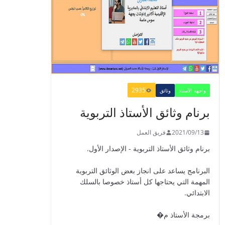
​Guide Prof - ​​​Guide
Mes apprentissages
en Français 6 AEP
-2021
2021/09/01
2935
واجهة الأستاذ
وثائق
برنام وثائق الأستاذ التربوية
الدليل البيداغوجي لتنمية
2021/09/13
فريق العمل
المهارات الحياتية
برنام وثائق الأستاذ التربوية - الإصدار الأول.
2022/01/02
البرنامج يساعد على انجاز بعض الوثائق التربوية
المهمة التي يحتاجها كل أستاذ خصوصا بالسلك
الابتدائي.
GUIDE DU
برمجة الأستاذ م�
PROFESSEUR -