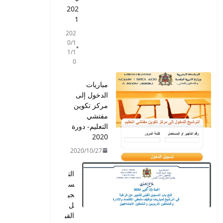
202
1
202
0/1
1/1
0
مباريات
الدخول إلى
مركز تكوين
مفتشي
التعليم- دورة
2020
2020/10/27
الت
س
جي
ل
القب