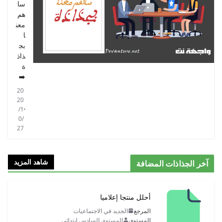
سا
هم
معن
ا
بج
ذاذ
ة
➡️
20
20
/1
0/
27
شاهد المزيد
آخر الجذاذات المضافة
أحلل منتجا إعلاميا
المرجع
الجديد في الاجتماعيات
المستوى
المستوى السادس ابتدائي