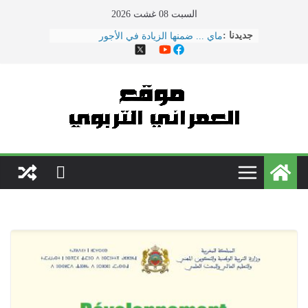
Ski
السبت 08 غشت 2026
t
جديدنا :
هذا ما دار في اجتماع النقابات ووزارة
conten
التربية الوطنية
الحوار الاجتماعي يتواصل بوزارة
\"بنموسى\" وسط دعوات لتصعيد
الاحتجاجات
نقل مدير مؤسسة تعليمية بسلا إلى
المستعجلات بعد تعرضه لاعتداء \"همجي\"
من طرف والد تلميذ
مباريات الدخول إلى مركز تكوين مفتشي
التعليم دورة 2022
فاصيل عرض الحكومة للنقابات قبيل فاتح
ماي ... ضمنها الزيادة في الأجور