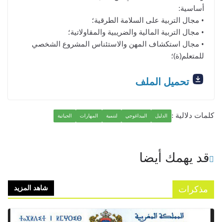
أساسية:
• مجال التربية على السلامة الطرقية؛
• مجال التربية المالية والضريبية والمقاولاتية؛
• مجال استكشاف المهن والاستئناس المشروع الشخصي
للمتعلم(ة)؛
تحميل الملف
كلمات دلالية :
الدليل
البيداغوجي
لتنمية
المهارات
الحياتية
قد يهمك أيضا
مذكرات
شاهد المزيد