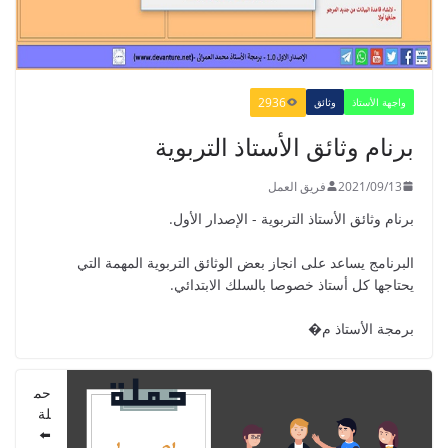
2022/01/02
2936
واجهة الأستاذ
وثائق
GUIDE DU PROFESSEUR -
برنام وثائق الأستاذ التربوية
PARCOURS - 6ème ANNEE 2021
2021/09/01
2021/09/13
فريق العمل
برنام وثائق الأستاذ التربوية - الإصدار الأول.
البرنامج يساعد على انجاز بعض الوثائق التربوية المهمة التي
يحتاجها كل أستاذ خصوصا بالسلك الابتدائي.
دليل الأستاذ - دليل المفيد في الرياضيات
للمستوى الخامس 2021
برمجة الأستاذ م�
2021/09/01
حم
لة
⬅️