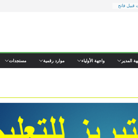
 قبيل فاتح
ر
 ووزارة
رة
يد
 إلى
ء \"همجي\"
ة المدير
واجهة الأولياء
موارد رقمية
مستجدات
وين مفتشي