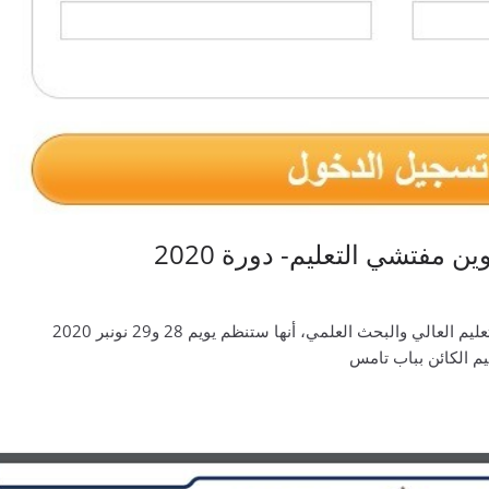
 مفتشي التعليم- دورة 2020
تعلن وزارة الرتبية الوطنية والتكوين المهني التعليم العالي والبحث العلمي، أنها ستنظم يويم 28 و29 نونبر 2020
م الكائن بباب تامس