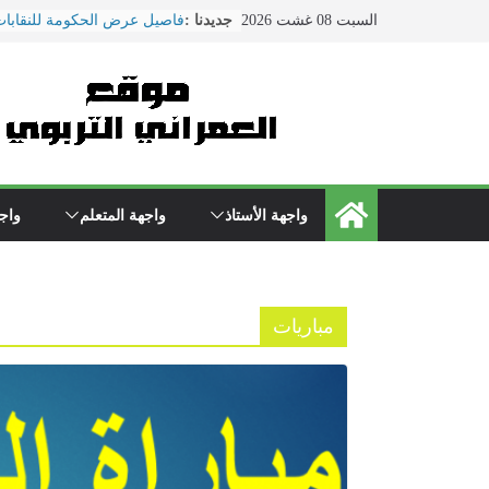
Ski
السبت 08 غشت 2026
جديدنا :
فاصيل عرض الحكومة للنقابات
t
ماي ... ضمنها الزيادة في الأجو
conten
هذا ما دار في اجتماع النقابات
التربية الوطنية
الحوار الاجتماعي يتواصل بوزا
\"بنموسى\" وسط دعوات لتصع
الاحتجاجات
نقل مدير مؤسسة تعليمية بسلا
المستعجلات بعد تعرضه لاعتدا
واجهة الأستاذ
واجهة المتعلم
واجه
من طرف والد تلميذ
مباريات الدخول إلى مركز تك
التعليم دورة 2022
مباريات