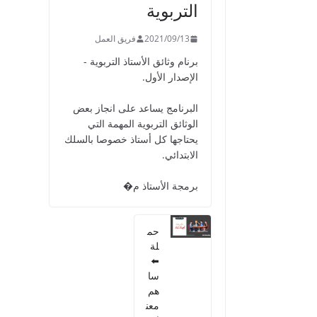
التربوية
هار
ات
الح
2021/09/13
فريق العمل
ياتي
برنام وثائق الأستاذ التربوية -
ة
الإصدار الأول.
للم
ست
البرنامج يساعد على انجاز بعض
وى
الوثائق التربوية المهمة التي
الأو
يحتاجها كل أستاذ خصوصا بالسلك
ل
ابتد
الابتدائي.
ائ
ي
برمجة الأستاذ م�
20
22
/0
حم
1/
لة
02
⬅️
سا
هم
معن
دلي