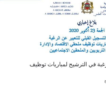
رغبة في الترشيح لمباريات توظيف
ح