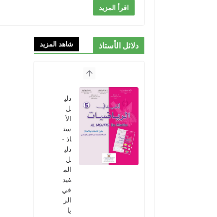
اقرأ المزيد
شاهد المزيد
دلائل الأستاذ
دلي
ل
الأ
ست
اذ -
دلي
ل
الم
فيد
في
الر
يا