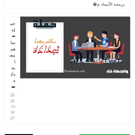
برمجة الأستاذ م�
حم
لة
⬅️
سا
هم
معن
ا
بج
ذاذ
ة
➡️
20
20
/1
0/
27