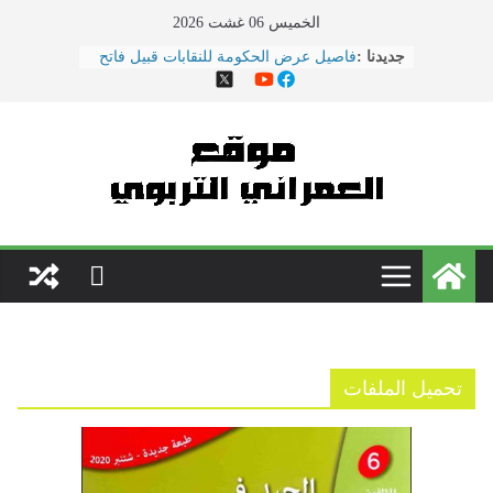
Ski
الخميس 06 غشت 2026
t
فاصيل عرض الحكومة للنقابات قبيل فاتح
جديدنا :
conten
ماي ... ضمنها الزيادة في الأجور
هذا ما دار في اجتماع النقابات ووزارة
التربية الوطنية
الحوار الاجتماعي يتواصل بوزارة
\"بنموسى\" وسط دعوات لتصعيد
الاحتجاجات
نقل مدير مؤسسة تعليمية بسلا إلى
المستعجلات بعد تعرضه لاعتداء \"همجي\"
من طرف والد تلميذ
مباريات الدخول إلى مركز تكوين مفتشي
التعليم دورة 2022
تحميل الملفات