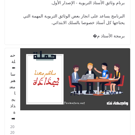
برنام وثائق الأستاذ التربوية - الإصدار الأول.
البرنامج يساعد على انجاز بعض الوثائق التربوية المهمة التي
يحتاجها كل أستاذ خصوصا بالسلك الابتدائي.
دليل الأستاذ - دليل المفيد في الرياضيات
للمستوى الخامس 2021
برمجة الأستاذ م�
2021/09/01
حم
لة
⬅️
سا
هم
معن
ا
بج
ذاذ
ة
➡️
20
20