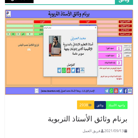
​Guide Prof - ​​​Guide Mes
apprentissages en Français 6 AEP
-2021
2021/09/01
الدليل البيداغوجي لتنمية المهارات
الحياتية
2022/01/02
2938
واجهة الأستاذ
وثائق
GUIDE DU PROFESSEUR -
برنام وثائق الأستاذ التربوية
PARCOURS - 6ème ANNEE 2021
2021/09/01
2021/09/13
فريق العمل