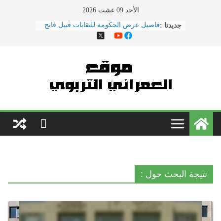
Ski
الأحد 09 غشت 2026
t
جديدنا :
هذا ما دار في اجتماع النقابات ووزارة
conten
التربية الوطنية
الحوار الاجتماعي يتواصل بوزارة
\"بنموسى\" وسط دعوات لتصعيد
الاحتجاجات
نقل مدير مؤسسة تعليمية بسلا إلى
المستعجلات بعد تعرضه لاعتداء \"همجي\"
من طرف والد تلميذ
مباريات الدخول إلى مركز تكوين مفتشي
التعليم دورة 2022
فاصيل عرض الحكومة للنقابات قبيل فاتح
ماي ... ضمنها الزيادة في الأجور
نتيجة البحث حول :