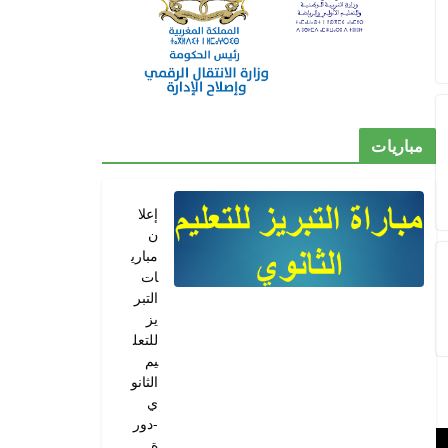
مباريات
إعلا
ن
مباري
ات
التبر
يز
للتعل
يم
الثانو
ي
-دور
ة