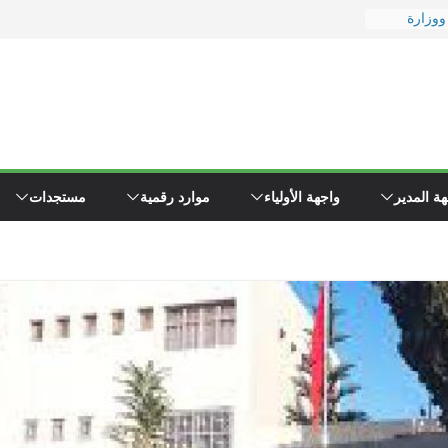
 ووزارة
رة
يد
 إلى
ء \"همجي\"
وين مفتشي
ة المدير
واجهة الأولياء
موارد رقمية
مستجدات
 قبيل فاتح
ر