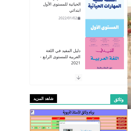
الحياتية للمستوى الأول
ابتدائي
2022/01/02
​دليل المفيد في اللغة
العربية للمستوى الرابع -
2021
2021/09/01
​Guide Prof - ​​​Guide
شاهد المزيد
وثائق
Mes apprentissages
en Français 6 AEP
-2021
2021/09/01