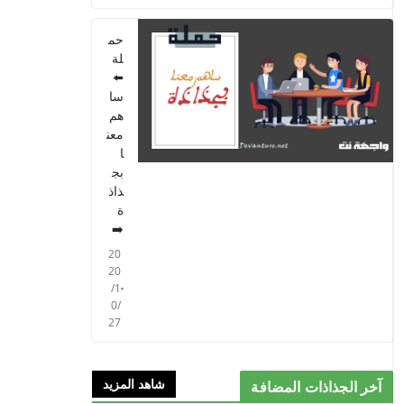
الخامس 2021
حم
2021/09/01
لة
⬅️
سا
هم
معن
ا
بج
ذاذ
ة
➡️
20
20
/1
0/
27
شاهد المزيد
آخر الجذاذات المضافة