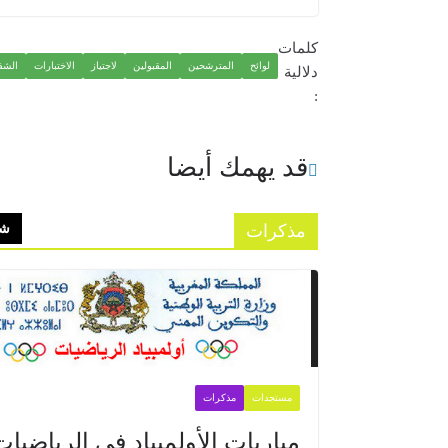
كلمات
لوائح
المترشحين
المقبولين
لاجتياز
الاختبارات
الشف
دلالية
:
قد يهمك أيضا
مذكرات
شا
مستجدات
مذكرات
مباريات الأولمبياد في الرياضيات