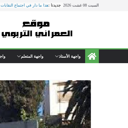
Ski
السبت 08 غشت 2026
جديدنا :
هذا ما دار في اجتماع النقابات
t
التربية الوطنية
conten
الحوار الاجتماعي يتواصل بوزا
\"بنموسى\" وسط دعوات لتصع
الاحتجاجات
نقل مدير مؤسسة تعليمية بسلا
المستعجلات بعد تعرضه لاعتدا
من طرف والد تلميذ
مباريات الدخول إلى مركز تك
واجهة الأستاذ
واجهة المتعلم
واجه
التعليم دورة 2022
فاصيل عرض الحكومة للنقابات
ماي ... ضمنها الزيادة في الأجو