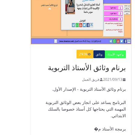
الدليل البيداغوجي لتنمية
المهارات الحياتية
2022/01/02
2936
واجهة الأستاذ
وثائق
برنام وثائق الأستاذ التربوية
GUIDE DU
PROFESSEUR -
2021/09/13
فريق العمل
PARCOURS - 6ème
برنام وثائق الأستاذ التربوية - الإصدار الأول.
ANNEE 2021
2021/09/01
البرنامج يساعد على انجاز بعض الوثائق التربوية
المهمة التي يحتاجها كل أستاذ خصوصا بالسلك
الابتدائي.
دليل الأستاذ - دليل المفيد
برمجة الأستاذ م�
في الرياضيات للمستوى