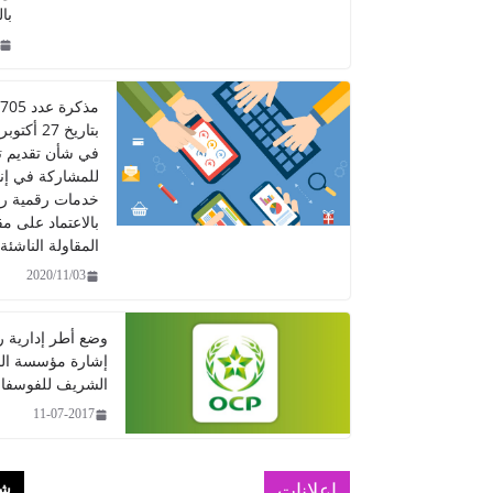
با
في شأن تقديم 
للمشاركة في إن
خدمات رقمية ر
بالاعتماد على مق
المقاولة الناشئة
2020/11/03
وضع أطر إدارية 
إشارة مؤسسة ال
الشريف للفوسفا
11-07-2017
إعلانات
شا