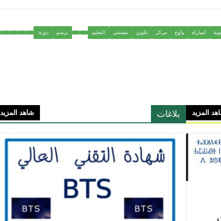
وية
لمباراة
ولوج
مركز
تكوين
مفتشي
التعليم
برسم
دورة:
بلاغات
هد المزيد
شاهد المزيد