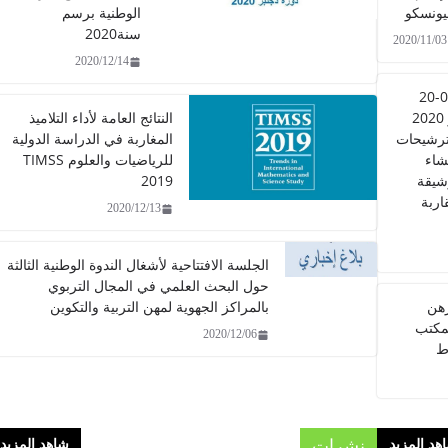
ليونسكو
الوطنية برسم
سنة2020
2020/11/03
2020/12/14
مذكرة عدد 0705-20
بتاريخ 27 أكتوبر 2020
النتائج العامة لأداء التلاميذ
ترشيحات
المغاربة في الدراسة الدولية
شاء
للرياضيات والعلوم TIMSS
شيقة
2019
اربة
2020/12/13
الجلسة الافتتاحية لأشغال الندوة الوطنية الثالثة
حول البحث العلمي في المجال التربوي
رهن
بالمراكز الجهوية لمهن التربية والتكوين
مكتب
2020/12/06
ط
نشرات
هد المزيد
شاهد المزيد