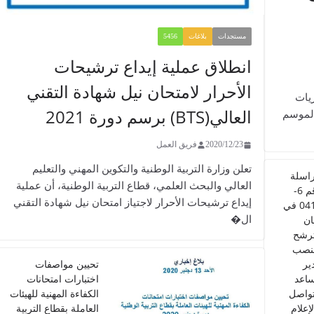
مستجدات
بلاغات
5456
انطلاق عملية إيداع ترشيحات
الأحرار لامتحان نيل شهادة التقني
شأن مباريات
العالي(BTS) برسم دورة 2021
الموسم
2020/12/23
فريق العمل
تعلن وزارة التربية الوطنية والتكوين المهني والتعليم
اسلة
العالي والبحث العلمي، قطاع التربية الوطنية، أن عملية
رقم 6-
إيداع ترشيحات الأحرار لاجتياز امتحان نيل شهادة التقني
0412 في
ال�
ن
ترشح
نصب
ير
تحيين مواصفات
اعد
اختبارات امتحانات
تواصل
الكفاءة المهنية للهيئات
لإعلام
العاملة بقطاع التربية