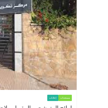
مستجدات
إعلانات
لوائح المترشحين المقبولين لاجت