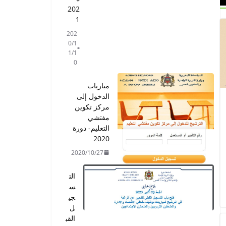
202
1
202
0/1
1/1
0
مباريات
الدخول إلى
مركز تكوين
مفتشي
التعليم- دورة
2020
2020/10/27
الت
س
جي
ل
القب