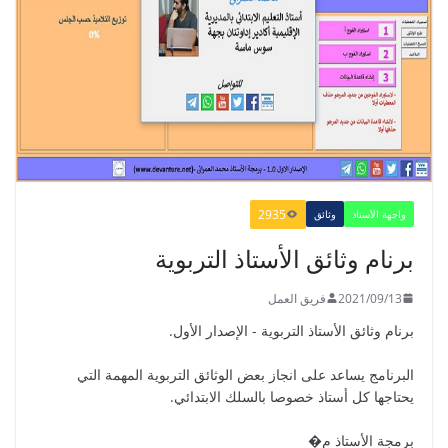
الدليل البيداغوجي لتنمية المهارات
الحياتية
2022/01/02
2935
واجهة الأستاذ
وثائق
GUIDE DU PROFESSEUR -
برنام وثائق الأستاذ التربوية
PARCOURS - 6ème ANNEE 2021
2021/09/01
2021/09/13
فريق العمل
برنام وثائق الأستاذ التربوية - الإصدار الأول.
البرنامج يساعد على انجاز بعض الوثائق التربوية المهمة التي
يحتاجها كل أستاذ خصوصا بالسلك الابتدائي.
دليل الأستاذ - دليل المفيد في الرياضيات
للمستوى الخامس 2021
برمجة الأستاذ م�