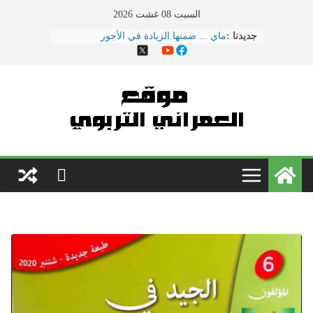
Ski
السبت 08 غشت 2026
t
جديدنا :
هذا ما دار في اجتماع النقابات ووزارة
conten
التربية الوطنية
الحوار الاجتماعي يتواصل بوزارة
\"بنموسى\" وسط دعوات لتصعيد
الاحتجاجات
نقل مدير مؤسسة تعليمية بسلا إلى
المستعجلات بعد تعرضه لاعتداء \"همجي\"
من طرف والد تلميذ
مباريات الدخول إلى مركز تكوين مفتشي
التعليم دورة 2022
فاصيل عرض الحكومة للنقابات قبيل فاتح
ماي ... ضمنها الزيادة في الأجور